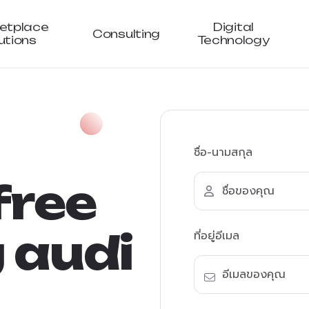
etplace
Digital
Consulting
utions
Technology
ชื่อ-นามสกุล
f
r
e
e
g
a
u
d
i
ที่อยู่อีเมล