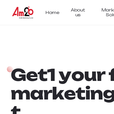
About
Mark
Home
us
Sol
G
e
t
1
y
o
u
r
m
a
r
k
e
t
i
n
t